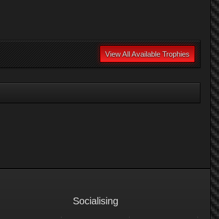
View All Available Trophies
Socialising