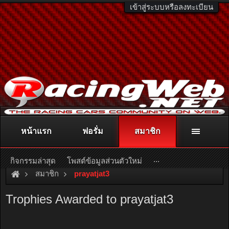
เข้าสู่ระบบหรือลงทะเบียน
หน้าแรก
ฟอรั่ม
สมาชิก
ติดต่อลงโฆษณา
racingweb@gmail.com
หรือโทร. 081-811-1138
หรืออ่านรายละเอียดเพิ่มเติม คลิกที่นี่
...
กิจกรรมล่าสุด
โพสต์ข้อมูลส่วนตัวใหม่
สมาชิก
prayatjat3
Trophies Awarded to prayatjat3