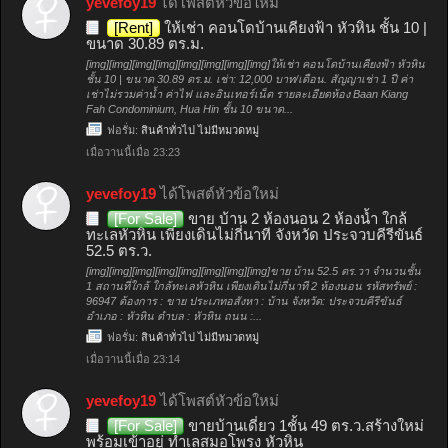
yevefoy19
ได้โพสต์หัวข้อใหม่
[Rent]
ให้เช่า คอนโดบ้านเคียงฟ้า หัวหิน ชั้น 10 |
ขนาด 30.89 ตร.ม.
[img][img][img][img][img][img][img][img]ให้เช่า คอนโดบ้านเคียงฟ้า หัวหิน
ชั้น 10 | ขนาด 30.89 ตร.ม. เช่า: 12,000 บาท/เดือน. สัญญาเช่า 1 ปี ค่า
เช่าไม่รวมค่าน้ำ ค่าไฟ และอินเทอร์เน็ต รายละเอียดห้อง Baan Kiang
Fah Condominium, Hua Hin ชั้น 10 ขนาด...
ฟอรั่ม:
สินค้าทั่วไป ไม่มีหมวดหมู่
เมื่อวานนี้เมื่อ 23:23
yevefoy19
ได้โพสต์หัวข้อใหม่
[For Sale]
ขาย บ้าน 2 ห้องนอน 2 ห้องน้ำ ใกล้
ทะเลหัวหิน เพียงเดินไม่กี่นาที จังหวัด ประจวบคีรีขันธ์
52.5 ตร.ว.
[img][img][img][img][img][img][img][img]ขาย บ้าน 52.5 ตร.วา จำนวนชั้น
1 สถานที่ใกล้ ใกล้ทะเลหัวหิน เพียงเดินไม่กี่นาที 2 ห้องนอน รหัสทรัพย์ :
96947 ต้องการ : ขาย ประเภทอสังหา : บ้าน จังหวัด: ประจวบคีรีขันธ์
อำเภอ : หัวหิน ตำบล : หัวหิน ถนน :...
ฟอรั่ม:
สินค้าทั่วไป ไม่มีหมวดหมู่
เมื่อวานนี้เมื่อ 23:14
yevefoy19
ได้โพสต์หัวข้อใหม่
[For Sale]
ขายบ้านเดี่ยว 1ชั้น 49 ตร.ว.สร้างใหม่
พร้อมเข้าอยู่ ทำเลสมอโพรง หัวหิน