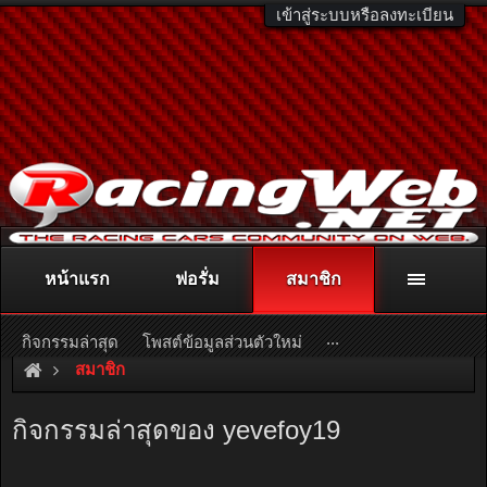
เข้าสู่ระบบหรือลงทะเบียน
หน้าแรก
ฟอรั่ม
สมาชิก
ติดต่อลงโฆษณา
racingweb@gmail.com
หรือโทร. 081-811-1138
หรืออ่านรายละเอียดเพิ่มเติม คลิกที่นี่
...
กิจกรรมล่าสุด
โพสต์ข้อมูลส่วนตัวใหม่
สมาชิก
กิจกรรมล่าสุดของ yevefoy19