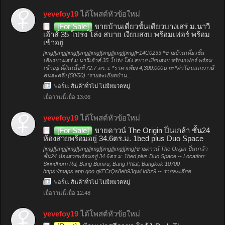
yevefoy19
ได้โพสต์หัวข้อใหม่
[For Sale]
ขายบ้านเดี่ยวชั้นเดียวบางเสร่ ม.นาวี
เฮ้าส์ 35 โปร่ง โล่ง สบาย เงียบสงบ พร้อมเฟอร์ พร้อม
เข้าอยู่
[img][img][img][img][img][img][img][img]F14C0233 *ขายบ้านเดี่ยวชั้น
เดียวบางเสร่ ม.นาวีเฮ้าส์ 35 โปร่ง โล่ง สบาย เงียบสงบ พร้อมเฟอร์ พร้อม
เข้าอยู่ ที่ดินเนื้อที่ 72.7 ตร.ว. *ราคาเพียง 4,300,000บาท *ค่าโอนและภาษี
คนละครึ่ง (50/50) *รายละเอียดบ้าน...
ฟอรั่ม:
สินค้าทั่วไป ไม่มีหมวดหมู่
เมื่อวานนี้เมื่อ 13:06
yevefoy19
ได้โพสต์หัวข้อใหม่
[For Sale]
ขายดาวน์ The Origin ปิ่นเกล้า ชั้น24
ห้องสวยพร้อมอยู่ 34.6ตร.ม. 1bed plus Duo Space
[img][img][img][img][img][img][img][img]ขายดาวน์ The Origin ปิ่นเกล้า
ชั้น24 ห้องสวยพร้อมอยู่ 34.6ตร.ม. 1bed plus Duo Space -- Location:
Sirindhorn Rd, Bang Bumru, Bang Phlat, Bangkok 10700
https://maps.app.goo.gl/FCtQs8eh93qwHdbz9 -- รายละเอียด...
ฟอรั่ม:
สินค้าทั่วไป ไม่มีหมวดหมู่
เมื่อวานนี้เมื่อ 12:48
yevefoy19
ได้โพสต์หัวข้อใหม่