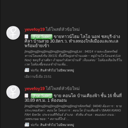
yevefoy19
ได้โพสต์หัวข้อใหม่
[For Sale]
ขายทาวน์โฮม ไลโอ นอฟ ชลบุรี-อ่าง
ศิลา บ้านสวย 30.8ตร.ว. ทำเลทองใกล้เมืองและทะเล
พร้อมย้ายเข้า
[img][img][img][img][img][img][img][img]List : 94014 รายละเอียดทรัพย์
ทาวน์โฮมหลังริม 39/131 พื้นที่ใหญ่เท่าบ้านแฝด – หมู่บ้านไลโอนอฟ (Lio
Nov) ชลบุรี-อ่างศิลา ถ้าคุณกำลังหาบ้านที่ ' เจ็บแต่จบ ' ไม่ต้องเสียเงินรีโน
เวท ไม่ต้องซื้อของเข้าบ้านเพิ่ม...
ฟอรั่ม:
สินค้าทั่วไป ไม่มีหมวดหมู่
เมื่อวานนี้เมื่อ 23:51
yevefoy19
ได้โพสต์หัวข้อใหม่
[For Sale]
ขาย คอนโด บ้านเคียงฟ้า ชั้น 16 พื้นที่
30.89 ตร.ม. 1 ห้องนอน
[img][img][img][img][img][img][img][img]รหัสทรัพย์ : 94040 ต้องการ : ขาย
ประเภทอสังหา : คอนโด โครงการ : คอนโด บ้านเคียงฟ้า / BAAN KIANG
FAH จังหวัด: ประจวบคีรีขันธ์ อำเภอ : หัวหิน ตำบล : หนองแก ถนน :
เพชรเกษม ซอย : * สถานที่ใกล้ :...
ฟอรั่ม:
สินค้าทั่วไป ไม่มีหมวดหมู่