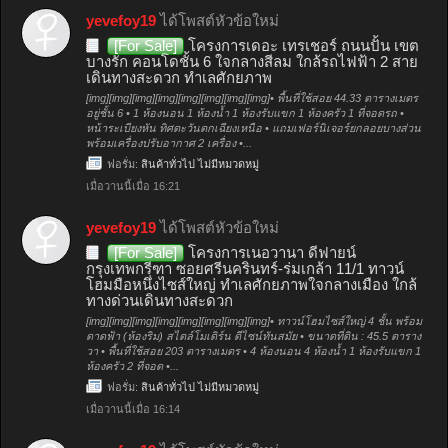
yevefoy19
ได้โพสต์หัวข้อใหม่
[For Sale]
โครงการเดอะ เทรเชอร์ ถนนปั้น เขต
บางรัก คอนโดชั้น 6 ใจกลางสีลม ใกล้รถไฟฟ้า 2 สาย
เดินทางสะดวก ทำเลศักยภาพ
[img][img][img][img][img][img][img][img]• พื้นที่ใช้สอย 44.33 ตารางเมตร
อยู่ชั้น 6 • 1 ห้องนอน 1 ห้องน้ำ 1 ห้องรับแขก 1 ห้องครัว 1 ที่จอดรถ •
หน้าระเบียงหัน ทิศตะวันตกเฉียงเหนือ • แถมเฟอร์นิเจอร์ยกลอยบางส่วน
พร้อมเครื่องปรับอากาศ 2 เครื่อง •...
ฟอรั่ม:
สินค้าทั่วไป ไม่มีหมวดหมู่
เมื่อวานนี้เมื่อ 16:21
yevefoy19
ได้โพสต์หัวข้อใหม่
[For Sale]
โครงการเนอวานา ดีฟายน์
กรุงเทพกรีฑา ซอยศรีนครินทร์-ร่มเกล้า 11/1 ทาวน์
โฮมมือหนึ่งไซส์ใหญ่ ทำเลศักยภาพใจกลางเมือง ใกล้
ทางด่วนเดินทางสะดวก
[img][img][img][img][img][img][img][img]• ทาวน์โฮมไซส์ใหญ่ 4 ชั้น พร้อม
ดาดฟ้า (ห้องริม) สไตล์โมเดิร์น ดีไซน์ทันสมัย • ขนาดที่ดิน : 45.5 ตาราง
วา • พื้นที่ใช้สอย 203 ตารางเมตร • 4 ห้องนอน 4 ห้องน้ำ 1 ห้องรับแขก 1
ห้องครัว 2 ที่จอด •...
ฟอรั่ม:
สินค้าทั่วไป ไม่มีหมวดหมู่
เมื่อวานนี้เมื่อ 16:14