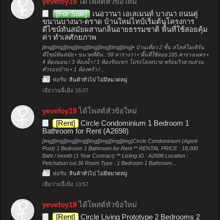
yevefoy19
ได้โพสต์หัวข้อใหม่
[For Sale]
เนอวานา เอเลเมนท์ บางนา ถนนคู่
ขนานบางนา-ตราด บ้านใหม่ไทป์เริ่มต้นโครงการ
ดีไซน์ทันสมัยผสานกลิ่นอายธรรมชาติ พื้นที่ใช้สอยคุ้ม
ค่า ทำเลศักยภาพ
[img][img][img][img][img][img][img][img]• บ้านเดี่ยว 2 ชั้น สไตล์โมเดิร์น
ดีไซน์ทันสมัย • ขนาดที่ดิน : 58 ตารางวา • พื้นที่ใช้สอย 165 ตารางเมตร •
4 ห้องนอน / 3 ห้องน้ำ / 1 ห้องรับแขก โปร่งโล่งสบาย พร้อมวิวสวนส่วน
ตัวรอบบ้าน • 1 ห้องครัว /...
ฟอรั่ม:
สินค้าทั่วไป ไม่มีหมวดหมู่
เมื่อวานนี้เมื่อ 16:07
yevefoy19
ได้โพสต์หัวข้อใหม่
[Rent]
Circle Condominium 1 Bedroom 1
Bathroom for Rent (A2698)
[img][img][img][img][img][img][img][img]Circle Condominium (Agent
Post) 1 Bedroom 1 Bathroom for Rent ** RENTAL PRICE : 18,000
Baht / month (1 Year Contract) ** Listing ID : A2698 Location :
Petchaburi soi 36 Room Type : 1 Bedroom 1 Bathroom...
ฟอรั่ม:
สินค้าทั่วไป ไม่มีหมวดหมู่
เมื่อวานนี้เมื่อ 13:57
yevefoy19
ได้โพสต์หัวข้อใหม่
[Rent]
Circle Living Prototype 2 Bedrooms 2