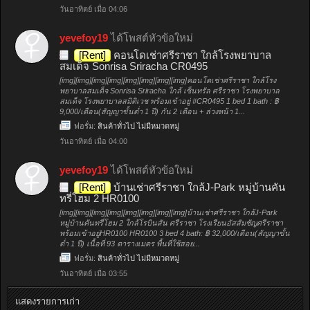
วันอาทิตย์ เมื่อ 04:06
yevefoy19
ได้โพสต์หัวข้อใหม่
[Rent]
คอนโดเช่าศรีราชา ใกล้โรงพยาบาล
สมเด็จ Sonrisa Sriracha CR0495
[img][img][img][img][img][img][img][img]คอนโดเช่าศรีราชา ใกล้โรง
พยาบาลสมเด็จ Sonrisa Sriracha ใกล้ เซ็นทรัล ศรีราชา โรงพยาบาล
สมเด็จ โรงพยาบาลสมิติเวช พร้อมเข้าอยู่ #CR0495 1 bed 1 bath : ฿
9,000/เดือน(สัญญาขั้นต่ำ 1 ปี) กัน 2 เดือน + ล่วงหน้า 1...
ฟอรั่ม:
สินค้าทั่วไป ไม่มีหมวดหมู่
วันอาทิตย์ เมื่อ 04:00
yevefoy19
ได้โพสต์หัวข้อใหม่
[Rent]
บ้านเช่าศรีราชา ใกล้J-Park หมู่บ้านคัน
ทรี่โฮม 2 HR0100
[img][img][img][img][img][img][img][img]บ้านเช่าศรีราชา ใกล้J-Park
หมู่บ้านคันทรี่โฮม 2 ใกล้โรบินสัน ศรีราชา โรงเรียนอัสสัมชัญศรีราชา
พร้อมเข้าอยู่HR0100 HR0100 3 bed 4 bath: ฿ 32,000/เดือน(สัญญาขั้น
ต่ำ 1 ปี) เนื้อที่ 93 ตารางเมตร พื้นที่ใช้สอย...
ฟอรั่ม:
สินค้าทั่วไป ไม่มีหมวดหมู่
วันอาทิตย์ เมื่อ 03:55
แสดงรายการเก่า