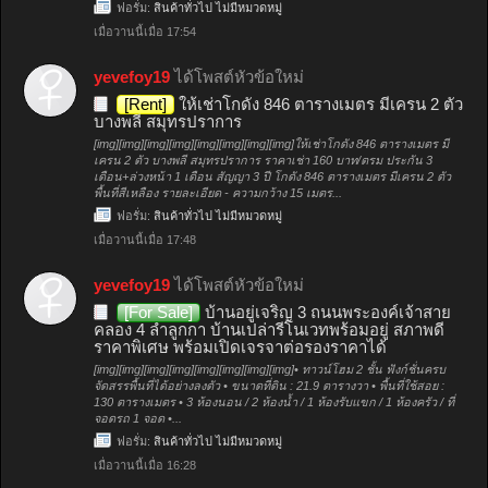
ฟอรั่ม:
สินค้าทั่วไป ไม่มีหมวดหมู่
เมื่อวานนี้เมื่อ 17:54
yevefoy19
ได้โพสต์หัวข้อใหม่
[Rent]
ให้เช่าโกดัง 846 ตารางเมตร มีเครน 2 ตัว
บางพลี สมุทรปราการ
[img][img][img][img][img][img][img][img]ให้เช่าโกดัง 846 ตารางเมตร มี
เครน 2 ตัว บางพลี สมุทรปราการ ราคาเช่า 160 บาท/ตรม ประกัน 3
เดือน+ล่วงหน้า 1 เดือน สัญญา 3 ปี โกดัง 846 ตารางเมตร มีเครน 2 ตัว
พื้นที่สีเหลือง รายละเอียด - ความกว้าง 15 เมตร...
ฟอรั่ม:
สินค้าทั่วไป ไม่มีหมวดหมู่
เมื่อวานนี้เมื่อ 17:48
yevefoy19
ได้โพสต์หัวข้อใหม่
[For Sale]
บ้านอยู่เจริญ 3 ถนนพระองค์เจ้าสาย
คลอง 4 ลำลูกกา บ้านเปล่ารีโนเวทพร้อมอยู่ สภาพดี
ราคาพิเศษ พร้อมเปิดเจรจาต่อรองราคาได้
[img][img][img][img][img][img][img][img]• ทาวน์โฮม 2 ชั้น ฟังก์ชั่นครบ
จัดสรรพื้นที่ได้อย่างลงตัว • ขนาดที่ดิน : 21.9 ตารางวา • พื้นที่ใช้สอย :
130 ตารางเมตร • 3 ห้องนอน / 2 ห้องน้ำ / 1 ห้องรับแขก / 1 ห้องครัว / ที่
จอดรถ 1 จอด •...
ฟอรั่ม:
สินค้าทั่วไป ไม่มีหมวดหมู่
เมื่อวานนี้เมื่อ 16:28