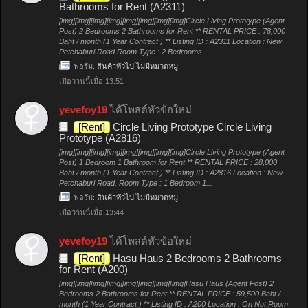
Bathrooms for Rent (A2311)
[img][img][img][img][img][img][img][img]Circle Living Prototype (Agent
Post) 2 Bedrooms 2 Bathrooms for Rent ** RENTAL PRICE : 78,000
Baht / month (1 Year Contract ) ** Listing ID : A2311 Location : New
Petchaburi Road Room Type : 2 Bedrooms...
ฟอรั่ม:
สินค้าทั่วไป ไม่มีหมวดหมู่
เมื่อวานนี้เมื่อ 13:51
yevefoy19
ได้โพสต์หัวข้อใหม่
[Rent]
Circle Living Prototype Circle Living
Prototype (A2816)
[img][img][img][img][img][img][img][img]Circle Living Prototype (Agent
Post) 1 Bedroom 1 Bathroom for Rent ** RENTAL PRICE : 28,000
Baht / month (1 Year Contract ) ** Listing ID : A2816 Location : New
Petchaburi Road. Room Type : 1 Bedroom 1...
ฟอรั่ม:
สินค้าทั่วไป ไม่มีหมวดหมู่
เมื่อวานนี้เมื่อ 13:44
yevefoy19
ได้โพสต์หัวข้อใหม่
[Rent]
Hasu Haus 2 Bedrooms 2 Bathrooms
for Rent (A200)
[img][img][img][img][img][img][img][img]Hasu Haus (Agent Post) 2
Bedrooms 2 Bathrooms for Rent ** RENTAL PRICE : 59,500 Baht /
month (1 Year Contract ) ** Listing ID : A200 Location : On Nut Room