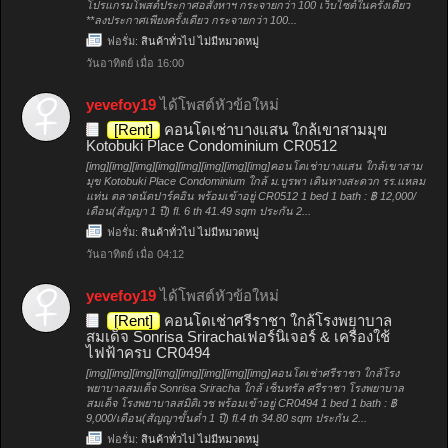
โปรแกรมโพสต์ประกาศอสังหาฯ กระจายกว่า 100 เว็บไซต์ในครั้งเดียว
**ลงประกาศเพียงครั้งเดียว กระจายกว่า 100...
ฟอรั่ม:
สินค้าทั่วไป ไม่มีหมวดหมู่
วันอาทิตย์ เมื่อ 16:00
yevefoy19
ได้โพสต์หัวข้อใหม่
[Rent]
คอนโดเช่าบางแสน ใกล้เขาสามมุข
Kotobuki Place Condominium CR0512
[img][img][img][img][img][img][img][img]คอนโดเช่าบางแสน ใกล้เขาสาม
มุข Kotobuki Place Condominium ใกล้ ม.บูรพา เดินทางสะดวก รร.แหลม
แท่น ตลาดนัดปาร์คอิน พร้อมเข้าอยู่ CR0512 1 bed 1 bath : ฿ 12,000/
เดือน(สัญญา 1 ปี) fl. 6 th 41.49 sqm ประกัน 2...
ฟอรั่ม:
สินค้าทั่วไป ไม่มีหมวดหมู่
วันอาทิตย์ เมื่อ 04:12
yevefoy19
ได้โพสต์หัวข้อใหม่
[Rent]
คอนโดเช่าศรีราชา ใกล้โรงพยาบาล
สมเด็จ Sonrisa Srirachaเฟอร์นิเจอร์ & เครื่องใช้
ไฟฟ้าครบ CR0494
[img][img][img][img][img][img][img][img]คอนโดเช่าศรีราชา ใกล้โรง
พยาบาลสมเด็จ Sonrisa Sriracha ใกล้ เซ็นทรัล ศรีราชา โรงพยาบาล
สมเด็จ โรงพยาบาลสมิติเวช พร้อมเข้าอยู่ CR0494 1 bed 1 bath : ฿
9,000/เดือน(สัญญาขั้นต่ำ 1 ปี) fl.4 th 34.80 sqm ประกัน 2...
ฟอรั่ม:
สินค้าทั่วไป ไม่มีหมวดหมู่