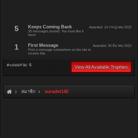
5
Keeps Coming Back
Awarded:
14 กรกฎาคม 2025
30 messages posted. You must like it
here!
1
First Message
Awarded:
30 มีนาคม 2022
Post a message somewhere on the site to
receive this.
คะแนนรวม: 6
View All Available Trophies
สมาชิก
suradet142