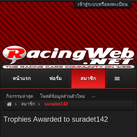
เข้าสู่ระบบหรือลงทะเบียน
หน้าแรก
ฟอรั่ม
สมาชิก
ติดต่อลงโฆษณา
racingweb@gmail.com
หรือโทร. 081-811-1138
หรืออ่านรายละเอียดเพิ่มเติม คลิกที่นี่
...
กิจกรรมล่าสุด
โพสต์ข้อมูลส่วนตัวใหม่
สมาชิก
suradet142
Trophies Awarded to suradet142