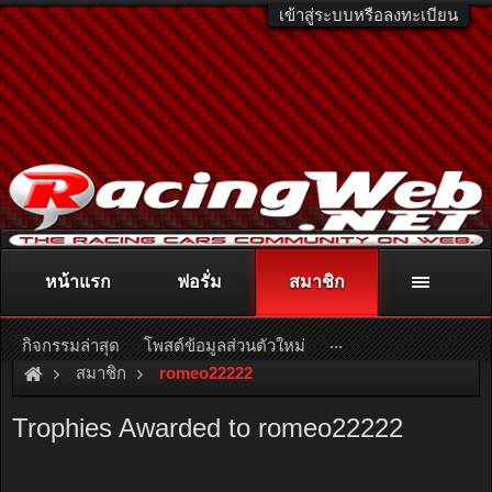
เข้าสู่ระบบหรือลงทะเบียน
หน้าแรก
ฟอรั่ม
สมาชิก
ติดต่อลงโฆษณา
racingweb@gmail.com
หรือโทร. 081-811-1138
หรืออ่านรายละเอียดเพิ่มเติม คลิกที่นี่
...
กิจกรรมล่าสุด
โพสต์ข้อมูลส่วนตัวใหม่
สมาชิก
romeo22222
Trophies Awarded to romeo22222