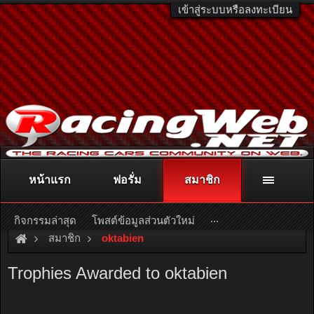
เข้าสู่ระบบหรือลงทะเบียน
หน้าแรก
ฟอรั่ม
สมาชิก
ติดต่อลงโฆษณา
racingweb@gmail.com
หรือโทร. 081-811-1138
หรืออ่านรายละเอียดเพิ่มเติม คลิกที่นี่
...
กิจกรรมล่าสุด
โพสต์ข้อมูลส่วนตัวใหม่
สมาชิก
oktabien
Trophies Awarded to oktabien