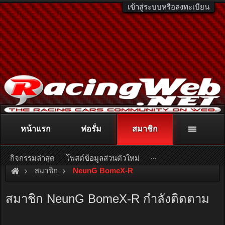
เข้าสู่ระบบหรือลงทะเบียน
หน้าแรก
ฟอรั่ม
สมาชิก
ติดต่อลงโฆษณา
racingweb@gmail.com
หรือโทร. 081-811-1138
หรืออ่านรายละเอียดเพิ่มเติม คลิกที่นี่
...
กิจกรรมล่าสุด
โพสต์ข้อมูลส่วนตัวใหม่
สมาชิก
NeunG BomeX-R
สมาชิก NeunG BomeX-R กำลังติดตาม