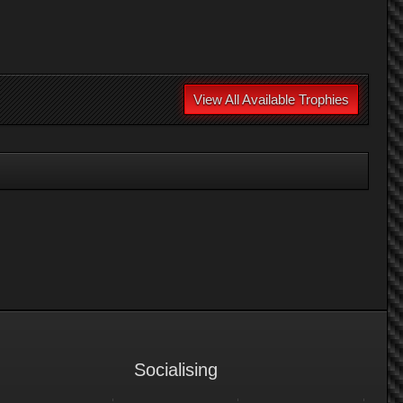
View All Available Trophies
Socialising