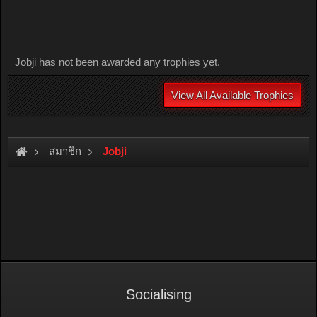
Jobji has not been awarded any trophies yet.
View All Available Trophies
สมาชิก
Jobji
Socialising