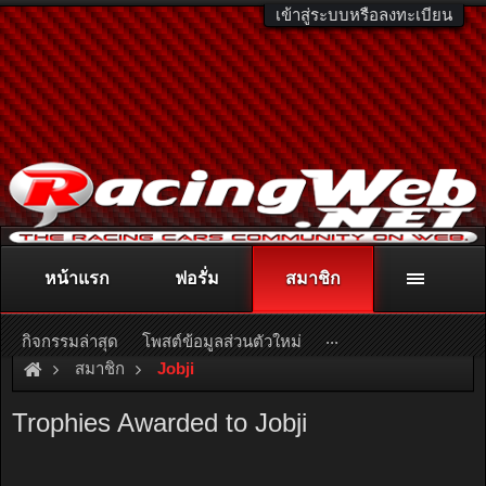
เข้าสู่ระบบหรือลงทะเบียน
หน้าแรก
ฟอรั่ม
สมาชิก
ติดต่อลงโฆษณา
racingweb@gmail.com
หรือโทร. 081-811-1138
หรืออ่านรายละเอียดเพิ่มเติม คลิกที่นี่
...
กิจกรรมล่าสุด
โพสต์ข้อมูลส่วนตัวใหม่
สมาชิก
Jobji
Trophies Awarded to Jobji