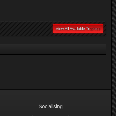
View All Available Trophies
Socialising