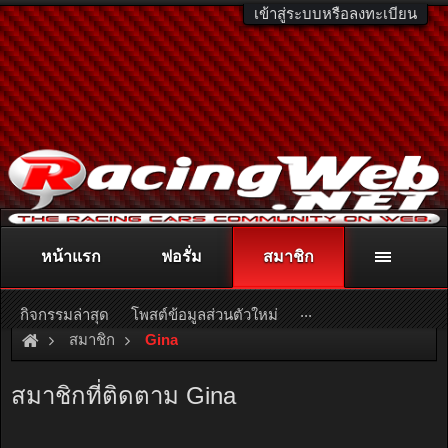
เข้าสู่ระบบหรือลงทะเบียน
หน้าแรก
ฟอรั่ม
สมาชิก
ติดต่อลงโฆษณา
racingweb@gmail.com
หรือโทร. 081-811-1138
หรืออ่านรายละเอียดเพิ่มเติม คลิกที่นี่
...
กิจกรรมล่าสุด
โพสต์ข้อมูลส่วนตัวใหม่
สมาชิก
Gina
สมาชิกที่ติดตาม Gina