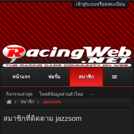
เข้าสู่ระบบหรือลงทะเบียน
หน้าแรก
ฟอรั่ม
สมาชิก
ติดต่อลงโฆษณา
racingweb@gmail.com
หรือโทร. 081-811-1138
หรืออ่านรายละเอียดเพิ่มเติม คลิกที่นี่
...
กิจกรรมล่าสุด
โพสต์ข้อมูลส่วนตัวใหม่
สมาชิก
jazzsom
สมาชิกที่ติดตาม jazzsom