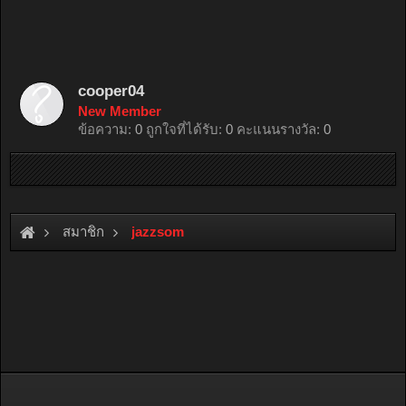
cooper04
New Member
ข้อความ:
0
ถูกใจที่ได้รับ:
0
คะแนนรางวัล:
0
สมาชิก
jazzsom