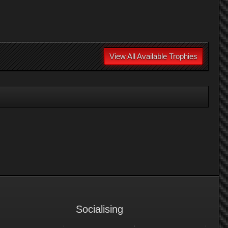
View All Available Trophies
Socialising