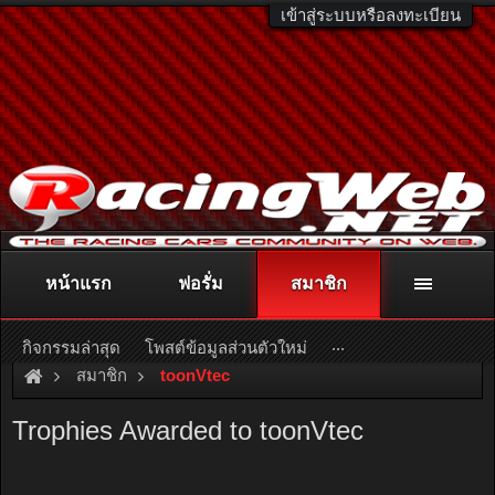
เข้าสู่ระบบหรือลงทะเบียน
หน้าแรก
ฟอรั่ม
สมาชิก
ติดต่อลงโฆษณา
racingweb@gmail.com
หรือโทร. 081-811-1138
หรืออ่านรายละเอียดเพิ่มเติม คลิกที่นี่
...
กิจกรรมล่าสุด
โพสต์ข้อมูลส่วนตัวใหม่
สมาชิก
toonVtec
Trophies Awarded to toonVtec