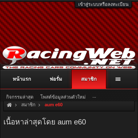
เข้าสู่ระบบหรือลงทะเบียน
หน้าแรก
ฟอรั่ม
สมาชิก
ติดต่อลงโฆษณา
racingweb@gmail.com
หรือโทร. 081-811-1138
หรืออ่านรายละเอียดเพิ่มเติม คลิกที่นี่
...
กิจกรรมล่าสุด
โพสต์ข้อมูลส่วนตัวใหม่
สมาชิก
aum e60
เนื้อหาล่าสุดโดย aum e60