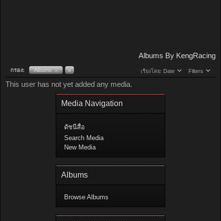
Albums By KengRacing
กรอง:
Albums
x
x
เรียงโดย:
Date
Filters
This user has not yet added any media.
Media Navigation
ดัชนีสื่อ
Search Media
New Media
Albums
Browse Albums