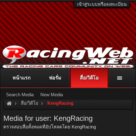
เข้าสู่ระบบหรือลงทะเบียน
หน้าแรก
ฟอรั่ม
สื่อ/วิดีโอ
ติดต่อลงโฆษณา
racingweb@gmail.com
หรือโทร. 081-811-1138
หรืออ่านรายละเอียดเพิ่มเติม คลิกที่นี่
Search Media
New Media
สื่อ/วิดีโอ
KengRacing
Media for user: KengRacing
ตรวจสอบสื่อทั้งหมดที่อัปโหลดโดย KengRacing