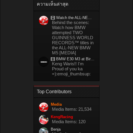
ความเห็นล่าสุด
Watch the ALL-NEW BMW M5 refuel mid-drift to take TWO GUINNESS WORLD RECORDS™ titles
Behind the scenes:
Watch how BMW
attempted TWO
GUINNESS WORLD
RECORDS™ titles in
the ALL-NEW BMW
M5 [MEDIA]
BMW E30 M3 at Bira circuit Thailand in 02/2008
Keng Waris!! I'm
Proud of you ka
=):emoji_thumbsup:
Top Contributors
Media
Media Items: 21,534
KengRacing
Media Items: 120
Benja