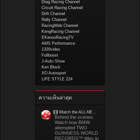
Drag Racing Channel
Circuit Racing Channel
Drift Channel
Rally Channel
RacingWeb Channel
KengRacing Channel
EKanooRacingTV
AMS Performance
1320video
Fullboost
J-Auto Show
Ken Block
XO Autosport
LIFE STYLE 224
ความเห็นล่าสุด
Watch the ALL-NEW BMW M5 refuel mid-drift to take TWO GUINNESS WORLD RECORDS™ titles
Behind the scenes:
Watch how BMW
attempted TWO
GUINNESS WORLD
RECORDS™ titles in