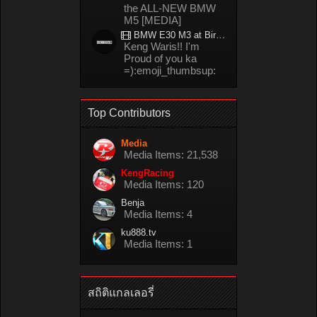
the ALL-NEW BMW
M5 [MEDIA]
BMW E30 M3 at Bira circuit Thailand in 02/2008
Keng Waris!! I'm
Proud of you ka
=):emoji_thumbsup:
Top Contributors
Media
Media Items: 21,538
KengRacing
Media Items: 120
Benja
Media Items: 4
ku888.tv
Media Items: 1
สถิติแกลเลอรี่