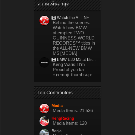
ความเห็นล่าสุด
Watch the ALL-NEW BMW M5 refuel mid-drift to take TWO GUINNESS WORLD RECORDS™ titles
Behind the scenes:
Watch how BMW
attempted TWO
GUINNESS WORLD
RECORDS™ titles in
the ALL-NEW BMW
M5 [MEDIA]
BMW E30 M3 at Bira circuit Thailand in 02/2008
Keng Waris!! I'm
Proud of you ka
=):emoji_thumbsup:
Top Contributors
Media
Media Items: 21,536
KengRacing
Media Items: 120
Benja