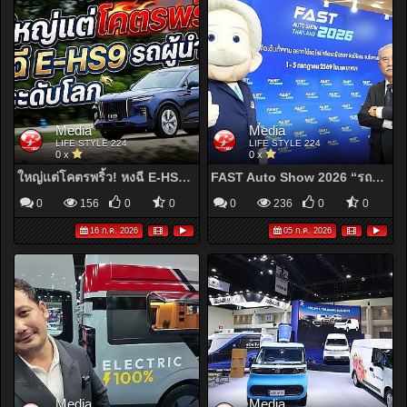
Media
Media
LIFE STYLE 224
LIFE STYLE 224
0 x
0 x
ใหญ่แต่โคตรพริ้ว! หงฉี E-HS9 หรูที่สุดจากจีน! พวงมาลัยขวา คันแรกในไทย
FAST Auto Show 2026 “รถใหม่-รถมือสอง”สุดคุ้ม วันนี้ – 5 ก.ค. ที่ไบเทค
0
156
0
0
0
236
0
0
16 ก.ค. 2026
05 ก.ค. 2026
Media
Media