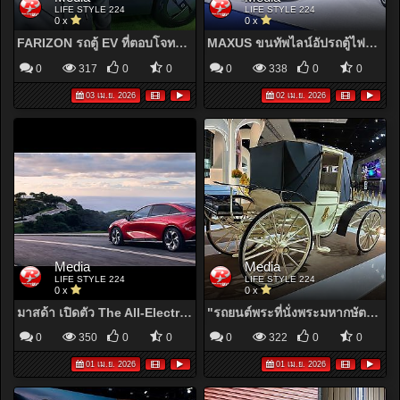
LIFE STYLE 224
LIFE STYLE 224
0 x
0 x
FARIZON รถตู้ EV ที่ตอบโจทย์ทั้งไลฟ์สไตล์ และธุรกิจ
MAXUS ขนทัพไลน์อัปรถตู้ไฟฟ้าสุดล้ำเพื่อการพาณิชย์ ในงานมอเตอร์โชว์ ครั้งที่ 47
0
317
0
0
0
338
0
0
03 เม.ย. 2026
02 เม.ย. 2026
Media
Media
LIFE STYLE 224
LIFE STYLE 224
0 x
0 x
มาสด้า เปิดตัว The All-Electric Mazda6e อย่างเป็นทางการ ด้วยราคาจำหน่ายเริ่มต้น 1,169,000 บาท
"รถยนต์พระที่นั่งพระมหากษัตริย์ไทย เพชรยอดมงกุฎ" ที่หาชมได้ยาก ที่งานมอเตอร์โชว์ครั้งที่47
0
350
0
0
0
322
0
0
01 เม.ย. 2026
01 เม.ย. 2026