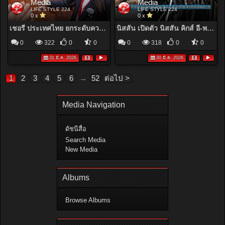
Media
Media
LIFE STYLE 224
LIFE STYLE 224
0 x
0 x
เชอรี ประเทศไทย ยกระดับความมั่นใจลูกค้า มอบ Lifetime Warranty สำหรับ Chery Q และ Chery V23
นิสสัน เปิดตัว นิสสัน คิกส์ อี-พาวเวอร์ ใหม่
0
322
0
0
0
318
0
0
31 มี.ค. 2026
30 มี.ค. 2026
1
2
3
4
5
6
→
52
ต่อไป >
Media Navigation
ดัชนีสื่อ
Search Media
New Media
Albums
Browse Albums