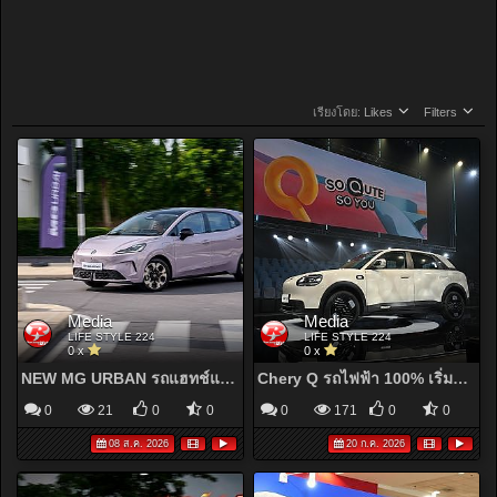
เรียงโดย:
Likes
Filters
Media
Media
LIFE STYLE 224
LIFE STYLE 224
0 x
0 x
NEW MG URBAN รถแฮทช์แบ็คพลังงานไฟฟ้ารุ่นล่าสุดของ เอ็มจี ราคาเริ่มต้นเพียง 529,900 บาท
Chery Q รถไฟฟ้า 100% เริ่มแค่ 4.4 แสน!
0
21
0
0
0
171
0
0
08 ส.ค. 2026
20 ก.ค. 2026