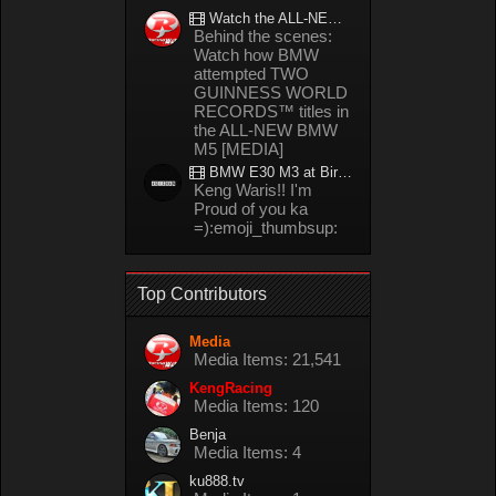
Watch the ALL-NEW BMW M5 refuel mid-drift to take TWO GUINNESS WORLD RECORDS™ titles
Behind the scenes:
Watch how BMW
attempted TWO
GUINNESS WORLD
RECORDS™ titles in
the ALL-NEW BMW
M5 [MEDIA]
BMW E30 M3 at Bira circuit Thailand in 02/2008
Keng Waris!! I'm
Proud of you ka
=):emoji_thumbsup:
Top Contributors
Media
Media Items: 21,541
KengRacing
Media Items: 120
Benja
Media Items: 4
ku888.tv