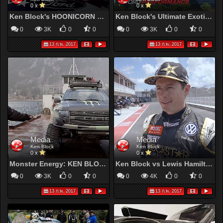
0 x
0 x
Ken Block's HOONICORN V2 Makes METHmallows
Ken Block's Ultimate Exotic Playground in Dubai | Gymkhana | Ford Performance
0
3K
0
0
0
3K
0
0
13 ก.พ. 2017
13 ก.พ. 2017
Media
Media
Ken Block
Ken Block
0 x
0 x
Monster Energy: KEN BLOCK SHOWCASES HIS FORD F-150 RAPTORTRAX
Ken Block vs Lewis Hamilton - Formula 1 Vs Rallycross - Top Gear Live Barbados
0
3K
0
0
0
4K
0
0
13 ก.พ. 2017
13 ก.พ. 2017