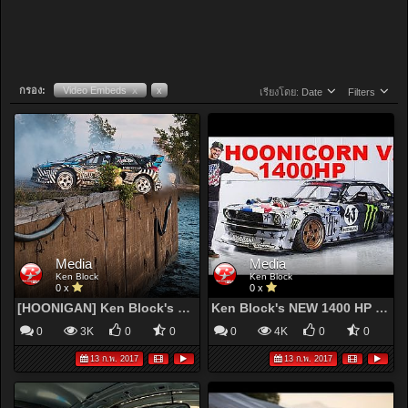
กรอง:
Video Embeds
x
x
เรียงโดย:
Date
Filters
Media
Media
Ken Block
Ken Block
0 x
0 x
[HOONIGAN] Ken Block's GYMKHANA NINE: Raw Industrial Playground
Ken Block's NEW 1400 HP Hoonigan Mustang! HOONICORN V2
0
3K
0
0
0
4K
0
0
13 ก.พ. 2017
13 ก.พ. 2017