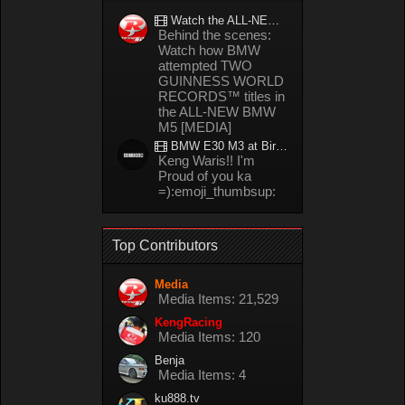
Watch the ALL-NEW BMW M5 refuel mid-drift to take TWO GUINNESS WORLD RECORDS™ titles
Behind the scenes:
Watch how BMW
attempted TWO
GUINNESS WORLD
RECORDS™ titles in
the ALL-NEW BMW
M5 [MEDIA]
BMW E30 M3 at Bira circuit Thailand in 02/2008
Keng Waris!! I'm
Proud of you ka
=):emoji_thumbsup:
Top Contributors
Media
Media Items: 21,529
KengRacing
Media Items: 120
Benja
Media Items: 4
ku888.tv