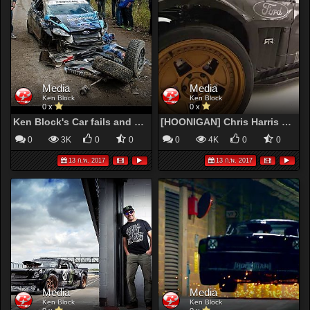
Media
Media
Ken Block
Ken Block
0 x
0 x
Ken Block's Car fails and crash
[HOONIGAN] Chris Harris on Ken Block's Gymkhana SEVEN AWD 1965 Mustang (The Hoonicorn!)
0
3K
0
0
0
4K
0
0
13 ก.พ. 2017
13 ก.พ. 2017
Media
Media
Ken Block
Ken Block