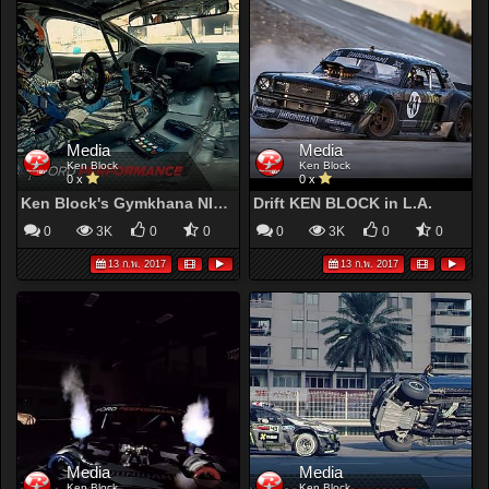
Media
Media
Ken Block
Ken Block
0 x
0 x
Ken Block's Gymkhana NINE: FordVR | Gymkhana | Ford Performance
Drift KEN BLOCK in L.A.
0
3K
0
0
0
3K
0
0
13 ก.พ. 2017
13 ก.พ. 2017
Media
Media
Ken Block
Ken Block