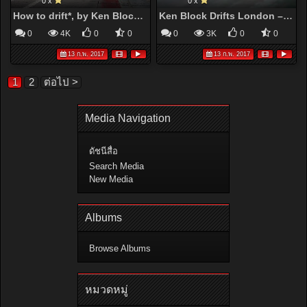
0 x
0 x
How to drift*, by Ken Block – shredding tyres in the 845bhp Hoonicorn Mustang
Ken Block Drifts London – EXTENDED Director's Cut - Top Gear - BBC
0
4K
0
0
0
3K
0
0
13 ก.พ. 2017
13 ก.พ. 2017
1
2
ต่อไป >
Media Navigation
ดัชนีสื่อ
Search Media
New Media
Albums
Browse Albums
หมวดหมู่