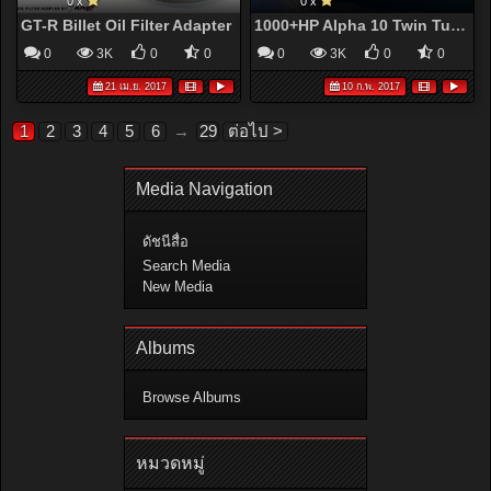
0 x
0 x
GT-R Billet Oil Filter Adapter
1000+HP Alpha 10 Twin Turbo Lamborghini Huracan Runs 9.4 @ 147mph
0
3K
0
0
0
3K
0
0
21 เม.ย. 2017
10 ก.พ. 2017
1
2
3
4
5
6
→
29
ต่อไป >
Media Navigation
ดัชนีสื่อ
Search Media
New Media
Albums
Browse Albums
หมวดหมู่