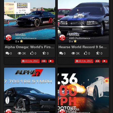
Media
Media
AMS Performance
AMS Performance
0 x
0 x
Alpha Omega: World's First 7 Second R35 GT-R
Hearse World Record 9 Second 1/4 Mile!
0
3K
0
0
0
3K
0
0
10 ก.พ. 2017
10 ก.พ. 2017
Media
Media
AMS Performance
AMS Performance