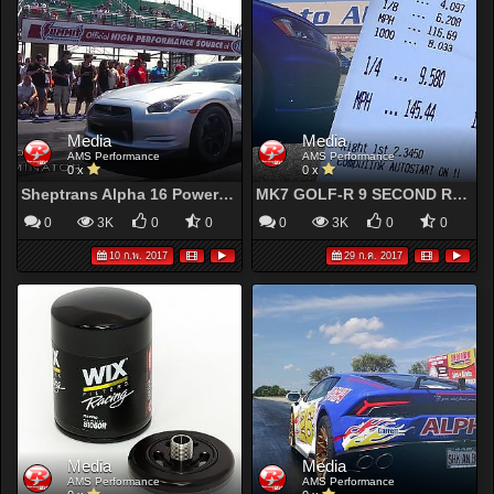
Media
Media
AMS Performance
AMS Performance
0 x
0 x
Sheptrans Alpha 16 Powered R35 GT-R: 8.28@173mph!!!
MK7 GOLF-R 9 SECOND RECORD RUN
0
3K
0
0
0
3K
0
0
10 ก.พ. 2017
29 ก.ค. 2017
Media
Media
AMS Performance
AMS Performance