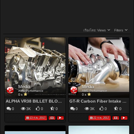
เรียงโดย:
Views
Filters
Media
Media
AMS Performance
AMS Performance
0 x
0 x
ALPHA VR38 BILLET BLOCK NOW AVAILABLE!
GT-R Carbon Fiber Intake Manifold
0
3K
0
0
0
3K
0
0
13 ก.พ. 2017
22 ก.พ. 2017