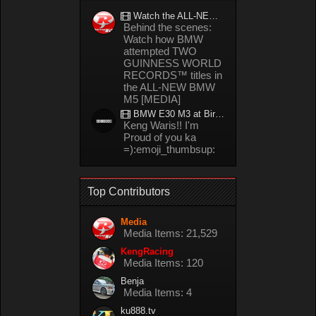
Watch the ALL-NEW BMW M5 refuel mid-drift to take TWO GUINNESS WORLD RECORDS™ titles
Behind the scenes:
Watch how BMW
attempted TWO
GUINNESS WORLD
RECORDS™ titles in
the ALL-NEW BMW
M5 [MEDIA]
BMW E30 M3 at Bira circuit Thailand in 02/2008
Keng Waris!! I'm
Proud of you ka
=):emoji_thumbsup:
Top Contributors
Media
Media Items: 21,529
KengRacing
Media Items: 120
Benja
Media Items: 4
ku888.tv