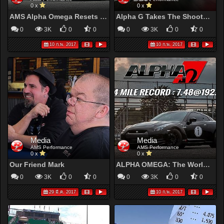
0 x
0 x
AMS Alpha Omega Resets GT-R ¼ Mile Record: 7.70@186mph!
Alpha G Takes The Shootout Win With 7.36 Pass
0
3K
0
0
0
3K
0
0
10 ก.พ. 2017
10 ก.พ. 2017
Media
Media
AMS Performance
AMS Performance
0 x
0 x
Our Friend Mark
ALPHA OMEGA: The World’s Quickest & Fastest R35 GT-R!
0
3K
0
0
0
3K
0
0
29 มี.ค. 2017
10 ก.พ. 2017