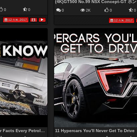
0
0
0
2K
0
0
12 ก.พ. 2017
12 ก.พ. 2017
7 Weird And Obscure Car Facts Every Petrolhead Should Know
11 Hypercars You'll Never Get To Drive