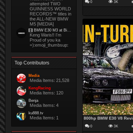
0
3K
attempted TWO
GUINNESS WORLD
RECORDS™ titles in
the ALL-NEW BMW
M5 [MEDIA]
BMW E30 M3 at Bira circuit Thailand in 02/2008
Keng Waris!! I'm
Proud of you ka
=):emoji_thumbsup:
Top Contributors
Media
Media Items: 21,528
KengRacing
Media Items: 120
Benja
Media Items: 4
ku888.tv
Media Items: 1
0
3K