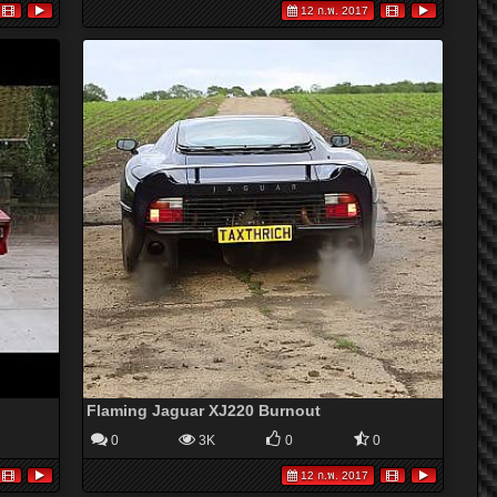
12 ก.พ. 2017
Flaming Jaguar XJ220 Burnout
0
3K
0
0
12 ก.พ. 2017