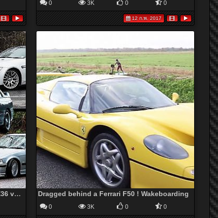
0
3K
0
0
12 ก.พ. 2017
The Ultimate BMW M3 Review: E30 vs E36 vs E46 vs E92 vs F80
Dragged behind a Ferrari F50 ! Wakeboarding
0
3K
0
0