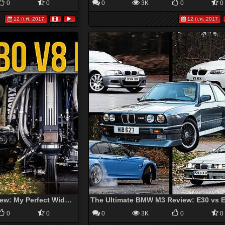
0
0
0
3K
0
0
12 ก.พ. 2017
12 ก.พ. 2017
800hp BMW E30 V8 Review: My Perfect Widow Maker
0
0
0
3K
0
0