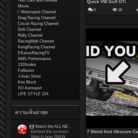
Test Cars and Review
Quick VW Golf GTi
Movie
0
3K
Motorsport Channel
Drag Racing Channel
Circuit Racing Channel
Drift Channel
Rally Channel
RacingWeb Channel
KengRacing Channel
EKanooRacingTV
AMS Performance
1320video
Fullboost
J-Auto Show
Ken Block
XO Autosport
LIFE STYLE 224
ความเห็นล่าสุด
Watch the ALL-NEW BMW M5 refuel mid-drift to take TWO GUINNESS WORLD RECORDS™ titles
Behind the scenes:
Watch how BMW