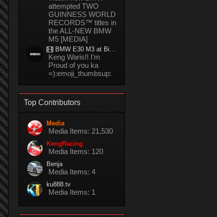
attempted TWO
GUINNESS WORLD
RECORDS™ titles in
the ALL-NEW BMW
M5 [MEDIA]
BMW E30 M3 at Bira circuit Thailand in 02/2008
Keng Waris!! I'm
Proud of you ka
=):emoji_thumbsup:
Top Contributors
Media
Media Items: 21,530
KengRacing
Media Items: 120
Benja
Media Items: 4
ku888.tv
Media Items: 1