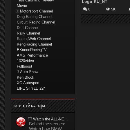
Test Cars and Review
Logo-KU_NT
Movie
0
5K
Motorsport Channel
Drag Racing Channel
Circuit Racing Channel
Drift Channel
Rally Channel
RacingWeb Channel
KengRacing Channel
EKanooRacingTV
AMS Performance
1320video
Fullboost
J-Auto Show
Ken Block
XO Autosport
LIFE STYLE 224
ความเห็นล่าสุด
Watch the ALL-NEW BMW M5 refuel mid-drift to take TWO GUINNESS WORLD RECORDS™ titles
Behind the scenes:
Watch how BMW