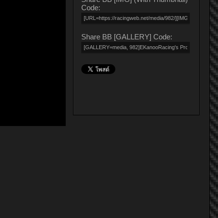
Code:
Share BB [GALLERY] Code: