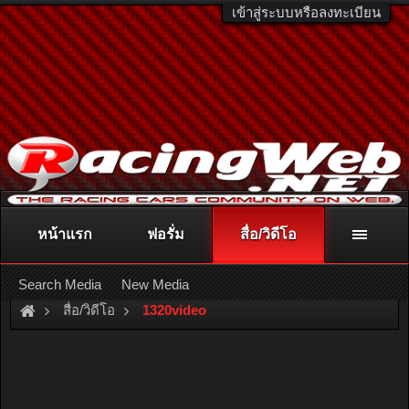
เข้าสู่ระบบหรือลงทะเบียน
หน้าแรก
ฟอรั่ม
สื่อ/วิดีโอ
ติดต่อลงโฆษณา
racingweb@gmail.com
หรือโทร. 081-811-1138
หรืออ่านรายละเอียดเพิ่มเติม คลิกที่นี่
Search Media
New Media
สื่อ/วิดีโอ
1320video