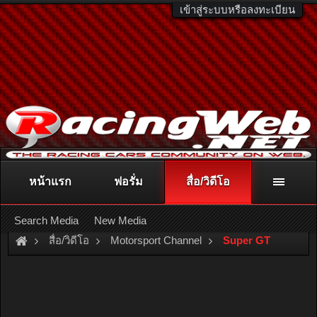
เข้าสู่ระบบหรือลงทะเบียน
หน้าแรก
ฟอรั่ม
สื่อ/วิดีโอ
ติดต่อลงโฆษณา
racingweb@gmail.com
หรือโทร. 081-811-1138
หรืออ่านรายละเอียดเพิ่มเติม คลิกที่นี่
Search Media
New Media
สื่อ/วิดีโอ
Motorsport Channel
Super GT