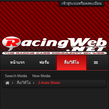
เข้าสู่ระบบหรือลงทะเบียน
หน้าแรก
ฟอรั่ม
สื่อ/วิดีโอ
ติดต่อลงโฆษณา
racingweb@gmail.com
หรือโทร. 081-811-1138
หรืออ่านรายละเอียดเพิ่มเติม คลิกที่นี่
Search Media
New Media
สื่อ/วิดีโอ
J-Auto Show