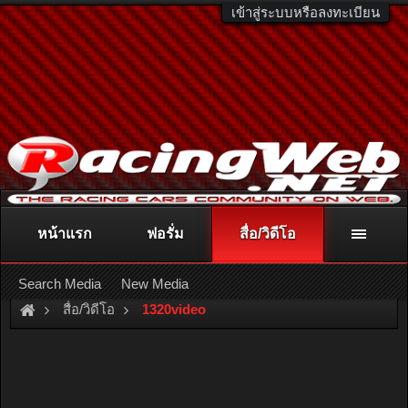
เข้าสู่ระบบหรือลงทะเบียน
หน้าแรก
ฟอรั่ม
สื่อ/วิดีโอ
ติดต่อลงโฆษณา
racingweb@gmail.com
หรือโทร. 081-811-1138
หรืออ่านรายละเอียดเพิ่มเติม คลิกที่นี่
Search Media
New Media
สื่อ/วิดีโอ
1320video