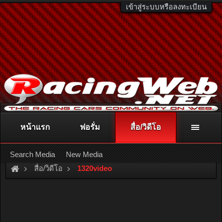
เข้าสู่ระบบหรือลงทะเบียน
หน้าแรก
ฟอรั่ม
สื่อ/วิดีโอ
ติดต่อลงโฆษณา
racingweb@gmail.com
หรือโทร. 081-811-1138
หรืออ่านรายละเอียดเพิ่มเติม คลิกที่นี่
Search Media
New Media
สื่อ/วิดีโอ
1320video