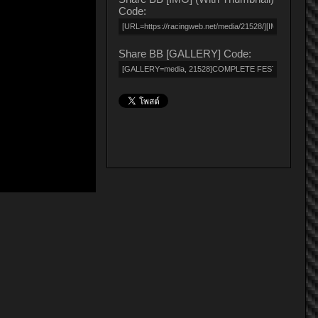
Code:
Share BB [GALLERY] Code: