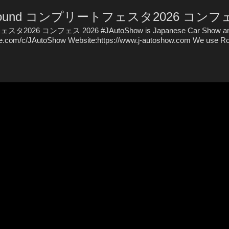
0th round コンプリートフェスタ2026 コンフェ
タ2026 コンフェス 2026 #JAutoShow is Japanese Car Show and 
ube.com/c/JAutoShow Website:https://www.j-autoshow.com We use Ro