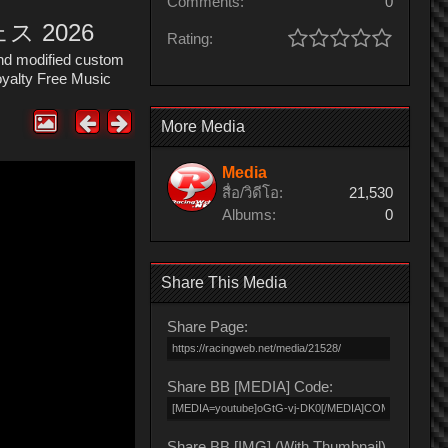
Comments:
0
ス 2026
Rating:
modified custom
yalty Free Music
More Media
Media
สื่อ/วิดีโอ:
21,530
Albums:
0
Share This Media
Share Page:
Share BB [MEDIA] Code:
Share BB [IMG] (With Thumbnail)