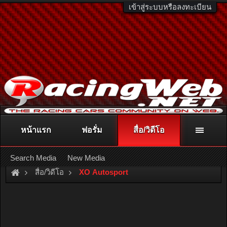
เข้าสู่ระบบหรือลงทะเบียน
หน้าแรก
ฟอรั่ม
สื่อ/วิดีโอ
ติดต่อลงโฆษณา
racingweb@gmail.com
หรือโทร. 081-811-1138
หรืออ่านรายละเอียดเพิ่มเติม คลิกที่นี่
Search Media
New Media
สื่อ/วิดีโอ
XO Autosport