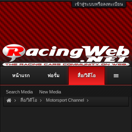
เข้าสู่ระบบหรือลงทะเบียน
หน้าแรก
ฟอรั่ม
สื่อ/วิดีโอ
ติดต่อลงโฆษณา
racingweb@gmail.com
หรือโทร. 081-811-1138
หรืออ่านรายละเอียดเพิ่มเติม คลิกที่นี่
Search Media
New Media
สื่อ/วิดีโอ
Motorsport Channel
Thailand Super Series