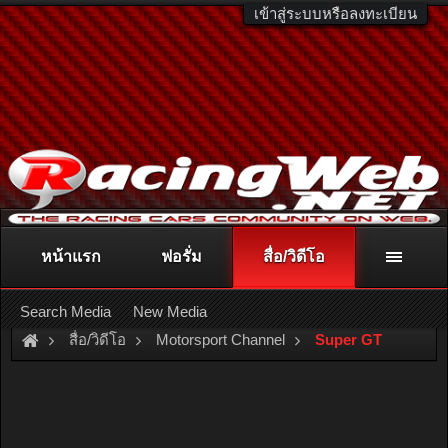
เข้าสู่ระบบหรือลงทะเบียน
หน้าแรก
ฟอรั่ม
สื่อ/วิดีโอ
ติดต่อลงโฆษณา
racingweb@gmail.com
หรือโทร. 081-811-1138
หรืออ่านรายละเอียดเพิ่มเติม คลิกที่นี่
Search Media
New Media
สื่อ/วิดีโอ
Motorsport Channel
Super GT