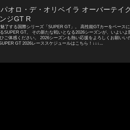
パオロ・デ・オリベイラ オーバーテイク
ジGT R
了する国際シリーズ「SUPER GT」。 高性能GTカーをベース
UPER GT。 その新たな戦いとなる2026シーズンが、いよいよ
ひご体感ください。 2026シーズンも熱い応援をよろしくお願いい
ER GT 2026レーススケジュールはこちら！↓↓↓...