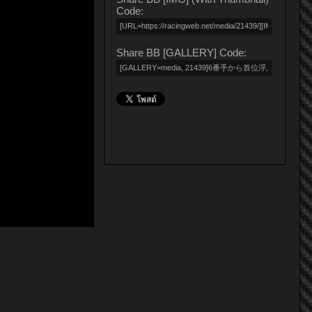
Code:
Share BB [GALLERY] Code: