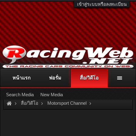
เข้าสู่ระบบหรือลงทะเบียน
หน้าแรก
ฟอรั่ม
สื่อ/วิดีโอ
ติดต่อลงโฆษณา
racingweb@gmail.com
หรือโทร. 081-811-1138
หรืออ่านรายละเอียดเพิ่มเติม คลิกที่นี่
Search Media
New Media
สื่อ/วิดีโอ
Motorsport Channel
Thailand Super Series