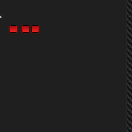
Comments:
0
Rating:
ys
More Media
Media
สื่อ/วิดีโอ:
21,528
Albums:
0
Share This Media
Share Page:
Share BB [MEDIA] Code:
Share BB [IMG] (With Thumbnail)