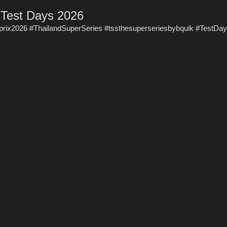
 Test Days 2026
rix2026 #ThailandSuperSeries #tssthesuperseriesbybquik #TestDa