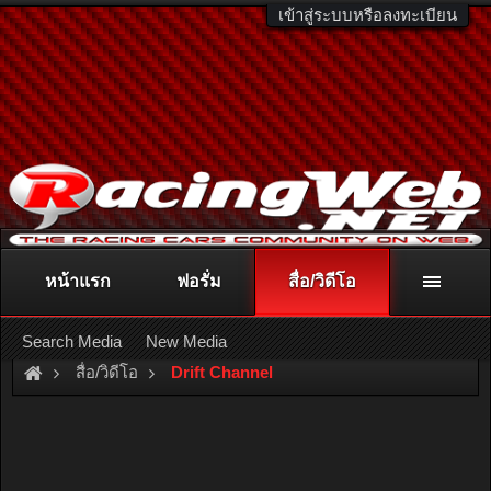
เข้าสู่ระบบหรือลงทะเบียน
หน้าแรก
ฟอรั่ม
สื่อ/วิดีโอ
ติดต่อลงโฆษณา
racingweb@gmail.com
หรือโทร. 081-811-1138
หรืออ่านรายละเอียดเพิ่มเติม คลิกที่นี่
Search Media
New Media
สื่อ/วิดีโอ
Drift Channel