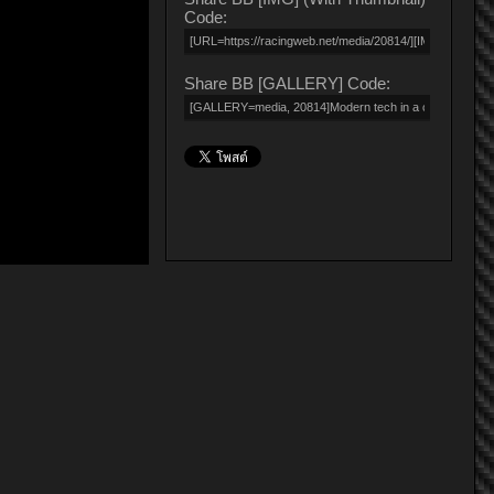
Code:
Share BB [GALLERY] Code: