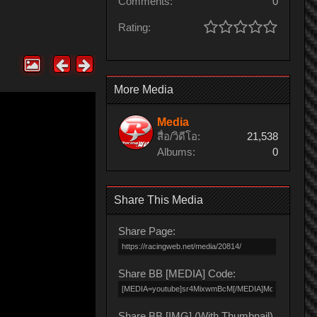
Comments:
0
Rating:
More Media
Media
สื่อ/วิดีโอ:
21,538
Albums:
0
Share This Media
Share Page:
Share BB [MEDIA] Code:
Share BB [IMG] (With Thumbnail)