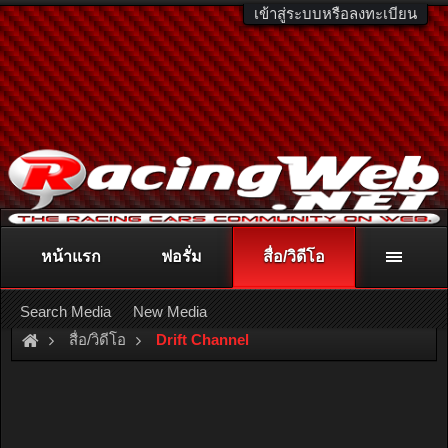
เข้าสู่ระบบหรือลงทะเบียน
หน้าแรก
ฟอรั่ม
สื่อ/วิดีโอ
ติดต่อลงโฆษณา
racingweb@gmail.com
หรือโทร. 081-811-1138
หรืออ่านรายละเอียดเพิ่มเติม คลิกที่นี่
Search Media
New Media
สื่อ/วิดีโอ
Drift Channel