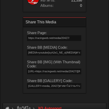
สื่อ/วิดีโอ:
21,536
Albums:
0
Share This Media
Share Page:
Share BB [MEDIA] Code:
Share BB [IMG] (With Thumbnail)
Code:
Share BB [GALLERY] Code:
สื่อ/วิดีโอ
XO Autosport