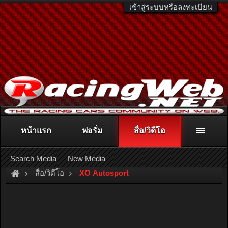
เข้าสู่ระบบหรือลงทะเบียน
หน้าแรก
ฟอรั่ม
สื่อ/วิดีโอ
ติดต่อลงโฆษณา
racingweb@gmail.com
หรือโทร. 081-811-1138
หรืออ่านรายละเอียดเพิ่มเติม คลิกที่นี่
Search Media
New Media
สื่อ/วิดีโอ
XO Autosport