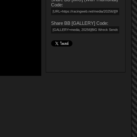
Code:
Share BB [GALLERY] Code: