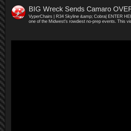
BIG Wreck Sends Camaro OVER
VyperChairs | R34 Skyline &amp; Cobra| ENTER HERE:
one of the Midwest’s rowdiest no-prep events. This vide