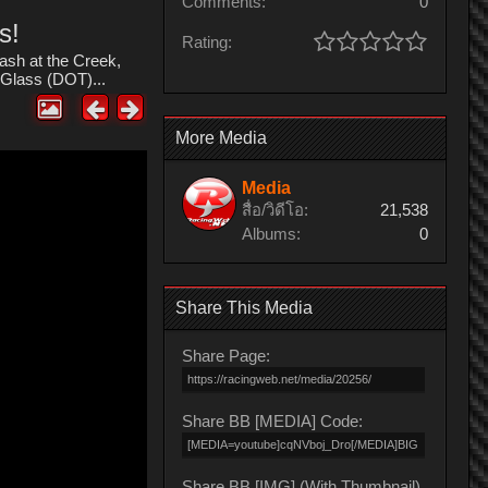
Comments:
0
s!
Rating:
sh at the Creek,
l Glass (DOT)...
More Media
Media
สื่อ/วิดีโอ:
21,538
Albums:
0
Share This Media
Share Page:
Share BB [MEDIA] Code:
Share BB [IMG] (With Thumbnail)