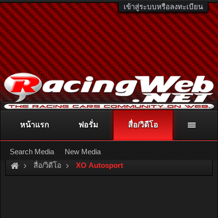
เข้าสู่ระบบหรือลงทะเบียน
หน้าแรก
ฟอรั่ม
สื่อ/วิดีโอ
ติดต่อลงโฆษณา
racingweb@gmail.com
หรือโทร. 081-811-1138
หรืออ่านรายละเอียดเพิ่มเติม คลิกที่นี่
Search Media
New Media
สื่อ/วิดีโอ
XO Autosport