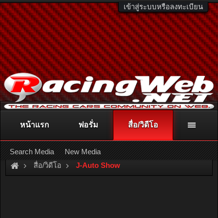
เข้าสู่ระบบหรือลงทะเบียน
หน้าแรก
ฟอรั่ม
สื่อ/วิดีโอ
ติดต่อลงโฆษณา
racingweb@gmail.com
หรือโทร. 081-811-1138
หรืออ่านรายละเอียดเพิ่มเติม คลิกที่นี่
Search Media
New Media
สื่อ/วิดีโอ
J-Auto Show