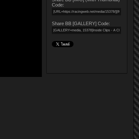
Code:
Share BB [GALLERY] Code: