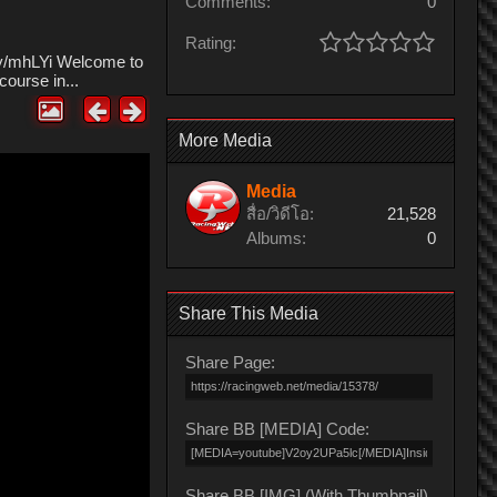
Comments:
0
Rating:
.ly/mhLYi Welcome to
ourse in...
More Media
Media
สื่อ/วิดีโอ:
21,528
Albums:
0
Share This Media
Share Page:
Share BB [MEDIA] Code:
Share BB [IMG] (With Thumbnail)