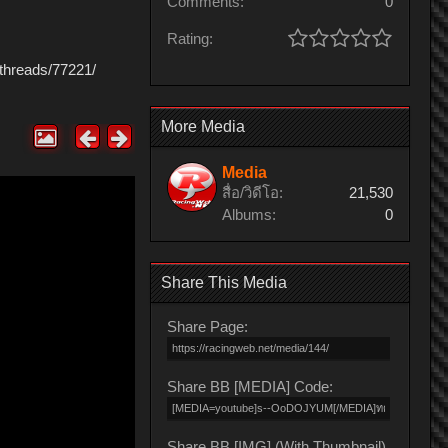
Comments:
0
Rating:
threads/77221/
More Media
Media
สื่อ/วิดีโอ:
21,530
Albums:
0
Share This Media
Share Page:
Share BB [MEDIA] Code:
Share BB [IMG] (With Thumbnail)