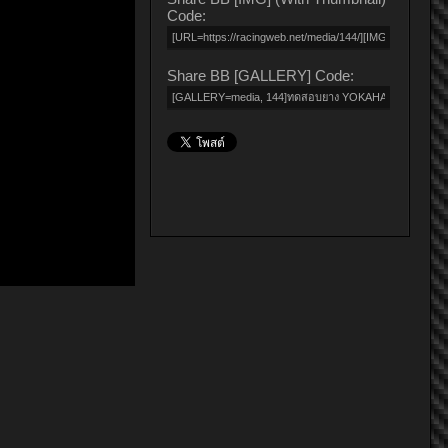
Code:
Share BB [GALLERY] Code: