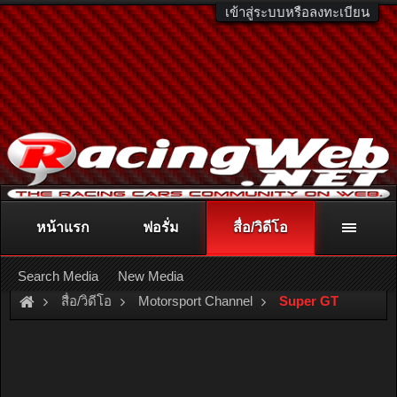
เข้าสู่ระบบหรือลงทะเบียน
หน้าแรก
ฟอรั่ม
สื่อ/วิดีโอ
ติดต่อลงโฆษณา
racingweb@gmail.com
หรือโทร. 081-811-1138
หรืออ่านรายละเอียดเพิ่มเติม คลิกที่นี่
Search Media
New Media
สื่อ/วิดีโอ
Motorsport Channel
Super GT