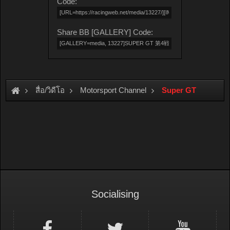
Code:
Share BB [GALLERY] Code:
สื่อ/วิดีโอ
Motorsport Channel
Super GT
Socialising