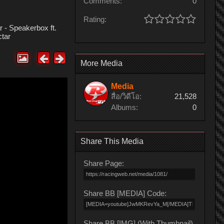
Comments:
0
Rating:
 - Speakerbox ft.
ctar
More Media
Media
สื่อ/วิดีโอ:
21,528
Albums:
0
Share This Media
Share Page:
Share BB [MEDIA] Code:
Share BB [IMG] (With Thumbnail)