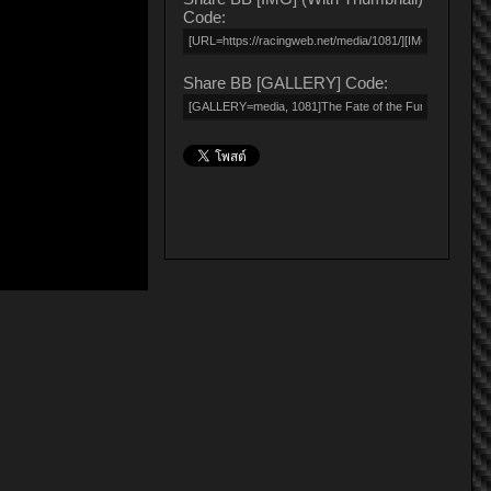
Code:
Share BB [GALLERY] Code: