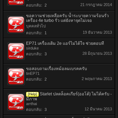
21 กรกฎาคม 2014
ตอบกลับ:
2
ขอความช่วยเหลือครับ น้ำระบายความร้อนรั่ว
เครื่อง 4e turbo รั่ว แต่ยังหาจุดไม่เจอ
บุคคลทั่วไป
19 ธันวาคม 2013
ตอบกลับ:
1
EP71 เครื่องเดิม 2e แอร์ไม่ได้ใจ ช่วยตอบที
sirduke
28 มิถุนายน 2013
ตอบกลับ:
3
ขอสอบถามเรื่องหม้อลมเบรคครับ
tinEP71
2 พฤษภาคม 2013
ตอบกลับ:
2
Starlet ปลดล็อคเกียร์(ออโต้) ไม่ได้ครับ -
[Help]
มีภาพ
arrthai
12 มีนาคม 2013
ตอบกลับ:
3