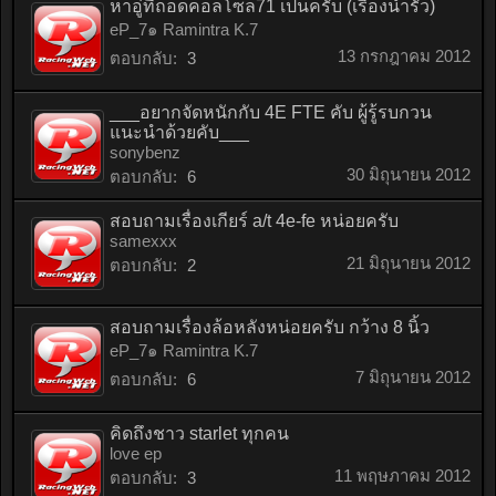
หาอู่ที่ถอดคอลโซล71 เป็นครับ (เรื่องน้ำรั่ว)
eP_7๑ Ramintra K.7
13 กรกฎาคม 2012
ตอบกลับ:
3
___อยากจัดหนักกับ 4E FTE คับ ผู้รู้รบกวน
แนะนำด้วยคับ___
sonybenz
30 มิถุนายน 2012
ตอบกลับ:
6
สอบถามเรื่องเกียร์ a/t 4e-fe หน่อยครับ
samexxx
21 มิถุนายน 2012
ตอบกลับ:
2
สอบถามเรื่องล้อหลังหน่อยครับ กว้าง 8 นิ้ว
eP_7๑ Ramintra K.7
7 มิถุนายน 2012
ตอบกลับ:
6
คิดถึงชาว starlet ทุกคน
love ep
11 พฤษภาคม 2012
ตอบกลับ:
3