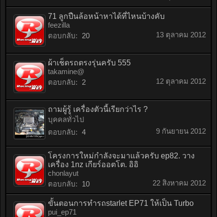
71 ลูกปืนล้อหน้าหาได้ที่ไหนบ้างคับ
feezilla
13 ตุลาคม 2012
ตอบกลับ:
20
ผ้าเช็ดรถตรงรุ่นครับ 555
takamine@
12 ตุลาคม 2012
ตอบกลับ:
2
ถามผู้รู้ เครื่องตัวนี้เรียกว่าไร ?
บุคคลทั่วไป
9 กันยายน 2012
ตอบกลับ:
4
โครงการใหม่กำลังจะมาแล้วครับ ep82. วาง
เครื่อง 1nz เกียร์ออตโต. อิอิ
chonlayut
22 สิงหาคม 2012
ตอบกลับ:
10
ขั้นตอนการทำรถstarlet EP71 ให้เป็น Turbo
pui_ep71