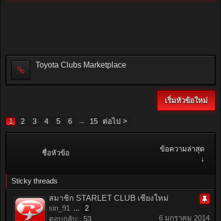
Toyota Clubs Marketplace
เริ่มหัวข้อใหม่
1
2
3
4
5
6
→
15
ต่อไป >
ข้อความล่าสุด
ชื่อหัวข้อ
↓
Sticky threads
สมาชิก STARLET CLUB เชียงใหม่
sin_91
...
2
ติด
6 มกราคม 2014
ตอบกลับ:
53
หมุด