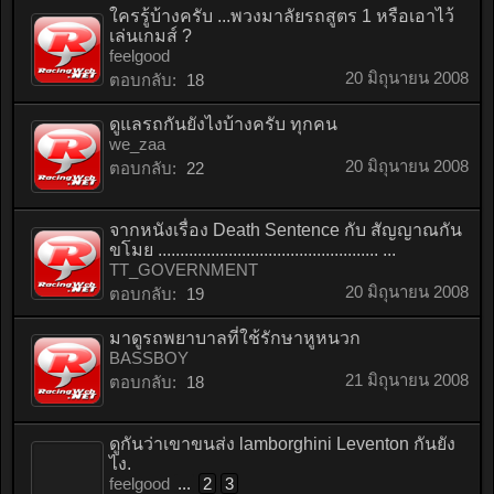
ใครรู้บ้างครับ ...พวงมาลัยรถสูตร 1 หรือเอาไว้
เล่นเกมส์ ?
feelgood
20 มิถุนายน 2008
ตอบกลับ:
18
ดูแลรถกันยังไงบ้างครับ ทุกคน
we_zaa
20 มิถุนายน 2008
ตอบกลับ:
22
จากหนังเรื่อง Death Sentence กับ สัญญาณกัน
ขโมย .................................................. ...
TT_GOVERNMENT
20 มิถุนายน 2008
ตอบกลับ:
19
มาดูรถพยาบาลที่ใช้รักษาหูหนวก
BASSBOY
21 มิถุนายน 2008
ตอบกลับ:
18
ดูกันว่าเขาขนส่ง lamborghini Leventon กันยัง
ไง.
feelgood
...
2
3