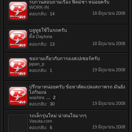
รบกวนสอบถามเรื่อง ฟิลม์ชา หน่อยครับ
WORK-IN
18 มิถุนายน 2008
ตอบกลับ:
14
บลูทูธใช้ในรถครับ
ดิ้ล Daytona
18 มิถุนายน 2008
ตอบกลับ:
13
ขอถามเกี่ยวกับการองสเปเซอร์ครับ
japan_p
19 มิถุนายน 2008
ตอบกลับ:
1
ปรึกษาหน่อยครับ ข้อหาดัดแปลงสภาพรถ มันยัง
ไงกันแน่
washira
...
2
19 มิถุนายน 2008
ตอบกลับ:
30
รถเล็กรุ่นใหม่ น่าสนใจมากๆ
Vasuta.com
19 มิถุนายน 2008
ตอบกลับ:
6