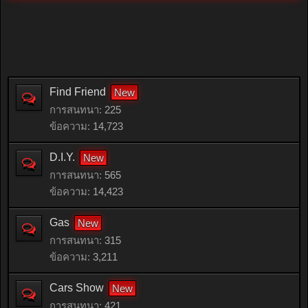
Find Friend
การสนทนา:
225
ข้อความ:
14,723
D.I.Y.
การสนทนา:
565
ข้อความ:
14,423
Gas
การสนทนา:
315
ข้อความ:
3,211
Cars Show
การสนทนา:
421