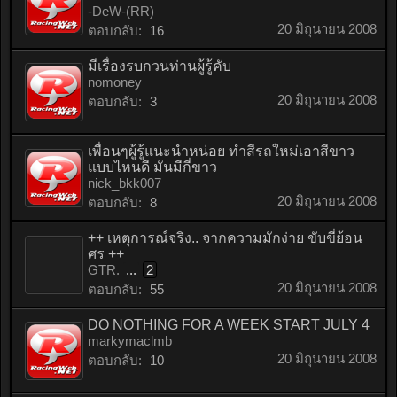
-DeW-(RR)
20 มิถุนายน 2008
ตอบกลับ:
16
มีเรื่องรบกวนท่านผู้รู้คับ
nomoney
20 มิถุนายน 2008
ตอบกลับ:
3
เพื่อนๆผู้รู้แนะนำหน่อย ทำสีรถใหม่เอาสีขาว
แบบไหนดี มันมีกี่ขาว
nick_bkk007
20 มิถุนายน 2008
ตอบกลับ:
8
++ เหตุการณ์จริง.. จากความมักง่าย ขับขี่ย้อน
ศร ++
GTR.
...
2
20 มิถุนายน 2008
ตอบกลับ:
55
DO NOTHING FOR A WEEK START JULY 4
markymaclmb
20 มิถุนายน 2008
ตอบกลับ:
10