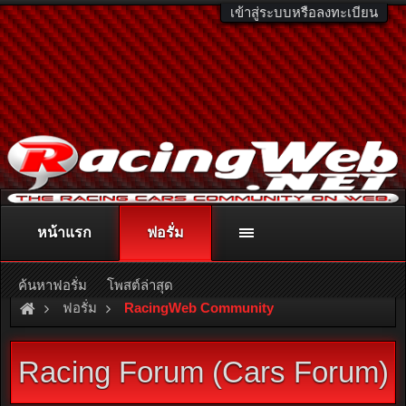
เข้าสู่ระบบหรือลงทะเบียน
หน้าแรก
ฟอรั่ม
ติดต่อลงโฆษณา
racingweb@gmail.com
หรือโทร. 081-811-1138
หรืออ่านรายละเอียดเพิ่มเติม คลิกที่นี่
ค้นหาฟอรั่ม
โพสต์ล่าสุด
ฟอรั่ม
RacingWeb Community
Racing Forum (Cars Forum)