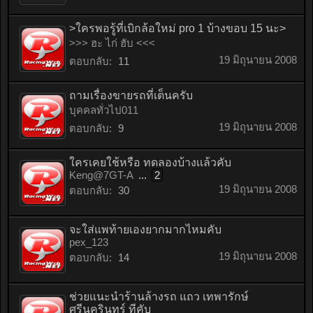
>ใครพอรู้ที่เบิกล้อใหม่ pro 1 บ้างขอบ 15 นะ>
>>> ฮะ ไก่ ฮับ <<<
19 มิถุนายน 2008
ตอบกลับ:
11
ถามเรื่องขายรถที่เต็นครับ
บุคคลทั่วไป011
19 มิถุนายน 2008
ตอบกลับ:
9
ใครเคยใช้หรือ ทดลองบ้างเเล้วคับ
Keng@7GT-A
...
2
19 มิถุนายน 2008
ตอบกลับ:
30
จะใส่แพท้ายเองยากมากไหมคับ
pex_123
19 มิถุนายน 2008
ตอบกลับ:
14
ช่วยแนะนำร้านล้างรถ แถว เทพารักษ์
ศรีนครินทร์ ทีคับ