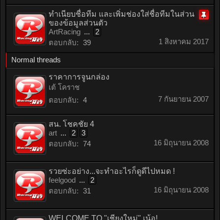
ทำเนียบชื่อทีม และเพิ่มช่องใส่ชื่อทีมในส่วน
ของข้อมูลส่วนตัว
ติด
ArtRacing
...
2
หมุด
1 สิงหาคม 2017
ตอบกลับ:
39
Normal threads
ราคาการจูนกล่อง
เต้ โคราช
7 กันยายน 2007
ตอบกลับ:
4
สน. โชคชัย 4
art
...
2
3
16 มิถุนายน 2008
ตอบกลับ:
74
รวยซ่ะอย่าง...จะทำอะไรก็ดูดีไปหมด !
feelgood
...
2
16 มิถุนายน 2008
ตอบกลับ:
31
WELCOME TO "เชียงใหม่" เน้อ!