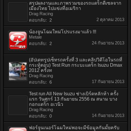
สรุปผลงานและภาพรวมของรถแดร็กดีเซลจาก
เมืองไทย ไปแข่งที่อเมริกา
Drag Racing
2 ตุลาคม 2013
ตอบกลับ:
2
น้องจูนโฉมใหม่โปรแรงมาแล้ว !!!
Metale
24 กันยายน 2013
ตอบกลับ:
2
(อัปเดทรูปเซ็ทรถครั้งที่ 3 และคลิปวิดีโอในรถที่
กระทู้ตอบ) Test Run กระบะแดร็ก Isuzu Dmax
2012 ครั้งท
Drag Racing
17 กันยายน 2013
ตอบกลับ:
6
Test run All New Isuzu ช่างเบิร์ดหลักห้า ครั้ง
แรก วันศุกร์ 13 กันยายน 2556 ณ สนาม บาง
กอกแดร็ก อเวนิว
Drag Racing
14 กันยายน 2013
ตอบกลับ:
0
ฟอร์จูนเนอร์โฉมใหม่พอจะมีข้อมูลกันมั้ยครับ