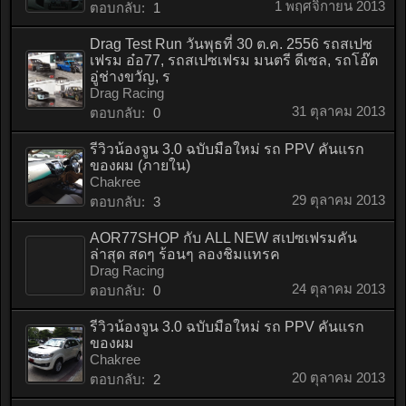
1 พฤศจิกายน 2013
ตอบกลับ:
1
Drag Test Run วันพุธที่ 30 ต.ค. 2556 รถสเปซ
เฟรม อ๋อ77, รถสเปซเฟรม มนตรี ดีเซล, รถโอ๊ต
อู่ช่างขวัญ, ร
Drag Racing
31 ตุลาคม 2013
ตอบกลับ:
0
รีวิวน้องจูน 3.0 ฉบับมือใหม่ รถ PPV คันแรก
ของผม (ภายใน)
Chakree
29 ตุลาคม 2013
ตอบกลับ:
3
AOR77SHOP กับ ALL NEW สเปซเฟรมคัน
ล่าสุด สดๆ ร้อนๆ ลองชิมแทรค
Drag Racing
24 ตุลาคม 2013
ตอบกลับ:
0
รีวิวน้องจูน 3.0 ฉบับมือใหม่ รถ PPV คันแรก
ของผม
Chakree
20 ตุลาคม 2013
ตอบกลับ:
2