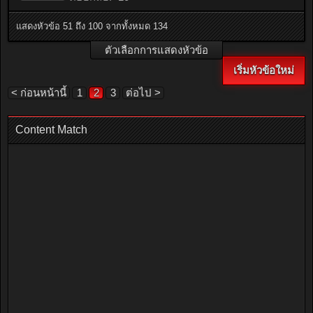
แสดงหัวข้อ 51 ถึง 100 จากทั้งหมด 134
ตัวเลือกการแสดงหัวข้อ
เริ่มหัวข้อใหม่
< ก่อนหน้านี้
1
2
3
ต่อไป >
Content Match