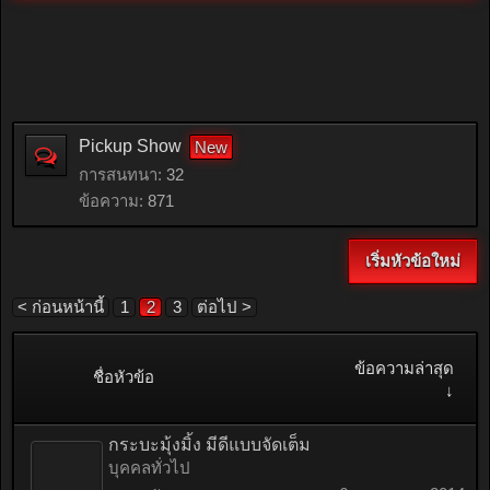
Pickup Show
การสนทนา:
32
ข้อความ:
871
เริ่มหัวข้อใหม่
< ก่อนหน้านี้
1
2
3
ต่อไป >
ข้อความล่าสุด
ชื่อหัวข้อ
↓
กระบะมุ้งมิ้ง มีดีแบบจัดเต็ม
บุคคลทั่วไป